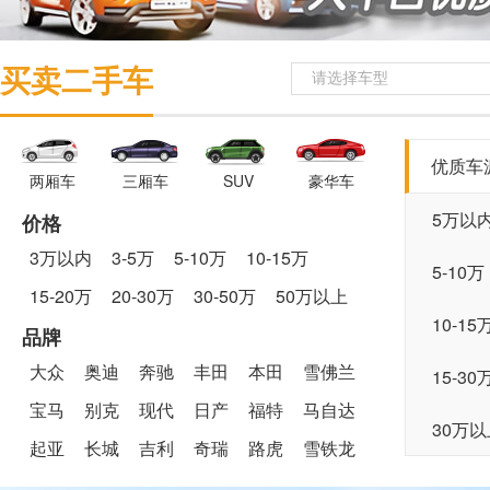
买卖二手车
请选择车型
优质车
两厢车
三厢车
SUV
豪华车
5万以
价格
3万以内
3-5万
5-10万
10-15万
5-10万
15-20万
20-30万
30-50万
50万以上
10-15
品牌
大众
奥迪
奔驰
丰田
本田
雪佛兰
15-30
宝马
别克
现代
日产
福特
马自达
30万以
起亚
长城
吉利
奇瑞
路虎
雪铁龙