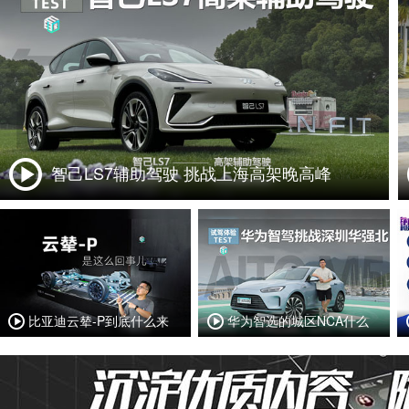
智己LS7辅助驾驶 挑战上海高架晚高峰
比亚迪云辇-P到底什么来
华为智选的城区NCA什么
头？
样？