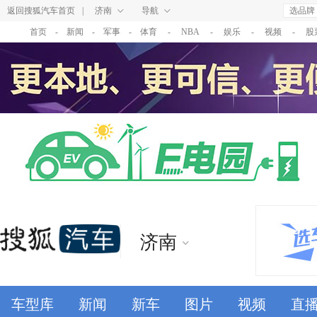
返回搜狐汽车首页
|
济南
导航
选品牌
首页
-
新闻
-
军事
-
体育
-
NBA
-
娱乐
-
视频
-
股
济南
车型库
新闻
新车
图片
视频
直