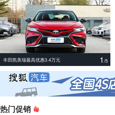
1
尊界V800/V680实力分析
主打配置诚意 解读腾势Z9S
丰田汉兰达最高优惠3万元
捷豹XFL最高优惠19.48万元
宝马X3最高优惠3万元
丰田凯美瑞最高优惠3.4万元
/
5
热门促销