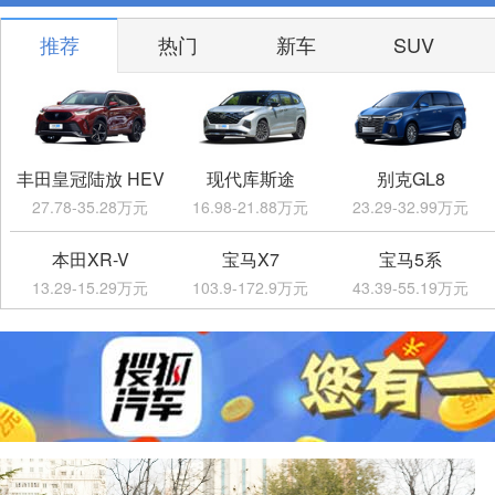
推荐
热门
新车
SUV
丰田皇冠陆放 HEV
现代库斯途
别克GL8
27.78-35.28万元
16.98-21.88万元
23.29-32.99万元
本田XR-V
宝马X7
宝马5系
13.29-15.29万元
103.9-172.9万元
43.39-55.19万元